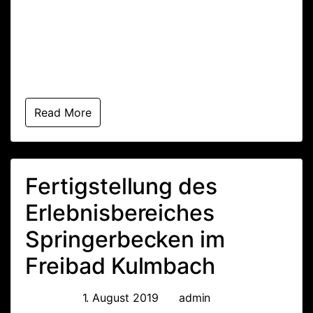
– Kombi Springer – WaterClimbing – Becken mit 4
m Tiefe – 1 – 3 – 5 – Meter Sprunganlage nach
modernsten Maßstäben – 6 m hohe
WaterClimbing – Freestyle Anlage mit Bazar […]
Read More
Fertigstellung des
Erlebnisbereiches
Springerbecken im
Freibad Kulmbach
Posted on
1. August 2019
by
admin