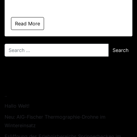
[…]
Read More
NEUESTE BEITRÄGE
..
Hallo Welt!
Neu: AIG-Fischer Thermographie-Drohne im
Wintereinsatz
Eröffnung des Erlebnisbereichs Springerbecken im